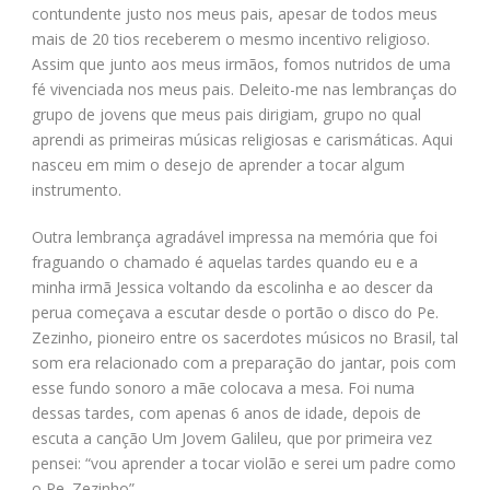
contundente justo nos meus pais, apesar de todos meus
mais de 20 tios receberem o mesmo incentivo religioso.
Assim que junto aos meus irmãos, fomos nutridos de uma
fé vivenciada nos meus pais. Deleito-me nas lembranças do
grupo de jovens que meus pais dirigiam, grupo no qual
aprendi as primeiras músicas religiosas e carismáticas. Aqui
nasceu em mim o desejo de aprender a tocar algum
instrumento.
Outra lembrança agradável impressa na memória que foi
fraguando o chamado é aquelas tardes quando eu e a
minha irmã Jessica voltando da escolinha e ao descer da
perua começava a escutar desde o portão o disco do Pe.
Zezinho, pioneiro entre os sacerdotes músicos no Brasil, tal
som era relacionado com a preparação do jantar, pois com
esse fundo sonoro a mãe colocava a mesa. Foi numa
dessas tardes, com apenas 6 anos de idade, depois de
escuta a canção Um Jovem Galileu, que por primeira vez
pensei: “vou aprender a tocar violão e serei um padre como
o Pe. Zezinho”.