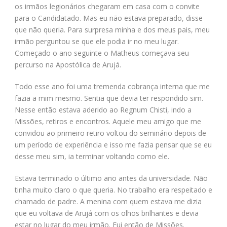
os irmãos legionários chegaram em casa com o convite
para o Candidatado. Mas eu não estava preparado, disse
que não queria. Para surpresa minha e dos meus pais, meu
irmão perguntou se que ele podia ir no meu lugar.
Começado o ano seguinte o Matheus começava seu
percurso na Apostólica de Arujá.
Todo esse ano foi uma tremenda cobrança interna que me
fazia a mim mesmo. Sentia que devia ter respondido sim.
Nesse então estava aderido ao Regnum Chisti, indo a
Missões, retiros e encontros. Aquele meu amigo que me
convidou ao primeiro retiro voltou do seminário depois de
um período de experiência e isso me fazia pensar que se eu
desse meu sim, ia terminar voltando como ele.
Estava terminado o último ano antes da universidade. Não
tinha muito claro o que queria. No trabalho era respeitado e
chamado de padre. A menina com quem estava me dizia
que eu voltava de Arujá com os olhos brilhantes e devia
estar no lugar do meu irmão. Fui então de Missões.