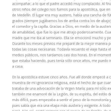
acompañar, a lo que el padre accedió muy complacido.
Al fin
otros niños del colegio nos fuimos para la apostólica, que en 
de Medellín. El lugar era muy austero, había una cancha de fú
grados
(siempre jugábamos los de arriba contra los de abajo
el comedor y la capilla. Gracias a Dios, en medio de la aust
de amabilidad, que fue lo que me atrajo poderosamente. Cuan
madre que me iba al seminario. Ella se emocionó mucho y
pe
Durante los meses previos me preparé de la mejor manera pos
todas las cosas necesarias. Todavía recuerdo el viaje hasta
medios públicos
,
nos tardamos casi dos horas. En el moment
que estaba haciendo, pues tenía sólo once años, me puedo imag
a casa.
En la apostólica estuve cinco años. Fue allí donde empecé 
muestra de mi ignorancia religiosa, est
á
el hecho de que cuan
trataba de una advocación de la Virgen María; para mí sólo exi
también me enamoré de la Legión, de su espíritu, del estilo de
más difícil, pues empezaba a sentir el peso de la monotonía y
pues sabía que era una etapa más austera y exigente. A tod