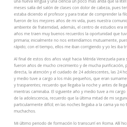
una nueva lengua y una ciencia un poco más árida que la liter
meses salía del salón de clases con dolor de cabeza, pues te
estaba diciendo el profesor y para tratar de comprender la f
fueron de los mejores años de mi vida, pues nuestra comun
ambiente de fraternidad, además, el centro de estudios era 
años me traen muy buenos recuerdos la oportunidad que tuve
primaria; inicialmente no nos entendíamos mutuamente, pues
rápido
;
con el tiempo, ellos me iban corrigiendo y yo les iba tr
Al final de estos dos años viajé hacia Mérida Venezuela par
fueron años de mucho crecimiento y de mucha purificación, p
directa, la atención y el cuidado de 24 adolescentes, las 24 ho
y medio tuve a cargo a los más pequeños, que eran sumamen
y
trasparentes; recuerdo que llegaba la noche y antes de ll
mientras caminaba. El siguiente año y medio tuve a mi cargo
de la adolescencia
, recuerdo que
la última mitad de mi segu
particularmente
difícil; en las noches llegaba a la cama ya n
muchachos.
Mi último periodo de formación lo transcurrí en Roma. Allí hice