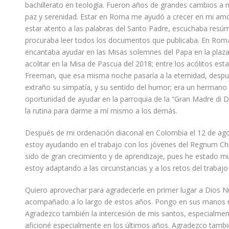
bachillerato en teología. Fueron años
de
grandes cambios a niv
paz
y serenidad. Estar en Roma me ayudó a crecer en mi amor
estar atento a las palabras del Santo Padre, escuchaba resú
procuraba leer todos los documentos que publicaba. En Roma 
encantaba ayudar en las Misas solemnes del Papa
en la plaz
acolitar en la Misa de Pascua del 2018
; entre los acólitos e
Freeman, que esa misma noche
pasaría a la eternidad, despu
extraño su simpatía, y su sentido del humor
; era un hermano
oportunidad de ayudar en la parroquia de la “Gran Madre di D
la rutina
para darme a mí mismo
a los demás
.
Después de mi ordenación diaconal en Colombia el 12 de ag
estoy ayudando en el trabajo con los jóvenes del Regnum Chri
sido de gran crecimiento y de aprendizaje, pues he estado 
estoy adaptando a las circunstancias y a los retos del trabajo
Quiero aprovechar para agradecerle en primer lugar a Dios 
acompañado a lo largo de estos años
. Pongo en sus manos m
Agradezco también la intercesión de mis santos, especialmen
aficioné
especialmente en los últimos años. Agradezco tamb