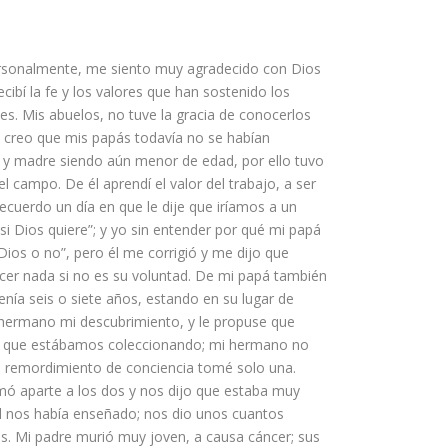
rsonalmente, me sie
nto
muy agradecido con Dios
ecibí la fe y los valores que han sostenido los
es. Mis abuelos, no tuve la gracia de conocerlos
, creo que mis papás todavía no se habían
e y madre siendo
aún
menor de edad, por ello tuvo
el campo. De él aprendí el valor del trabajo, a ser
ecuerdo un día en que le dije que iríamos a un
á si Dios quiere”; y yo sin entender por qué mi papá
Dios
o no”, pero él me corrigió y me dijo que
r nada si no es su voluntad
. De mi papá también
enía seis o siete años,
estando en su lugar de
 hermano mi descubrimiento, y le propuse que
m que
estábamos coleccionando
; mi hermano no
e remordimiento de conciencia tomé solo una.
amó aparte a los dos y nos dijo que estaba muy
l nos había enseñado; nos dio unos cuantos
os. Mi padre murió muy joven
, a causa
cáncer
;
sus