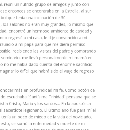
al, reuní un nutrido grupo de amigos y junto con
ese entonces se encontraba en la Estrella, al sur
tbol que tenía una inclinación de 30
), los salones no eran muy grandes, lo mismo que
eridad, encontré un hermoso ambiente de caridad y
do regresé a mi casa, le dije convencido a mi
rsuadió
a mi papá para que me diera permiso.
ible, recibiendo las visitas del padre y comprando
 el seminario, me llevó personalmente mi mamá en
o no me había dado cuenta del enorme sacrificio
inar lo difícil que habrá sido el viaje de regreso
a conocer más en profundidad mi fe. Como botón de
do escuchaba “Santísima Trinidad” pensaba que se
stía Cristo, María y los santos… En la apostólica
l sacerdote legionario.
El último año fue para mí el
 tenía un poco de miedo de la vida del noviciado,
o
esto,
se sumó la enfermedad y muerte de mi