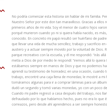
No
podría
comenzar esta historia sin hablar de mi familia
. Pe
Nuestro Señor por
este don tan maravilloso
.
Gracias a ellos r
primeros años de mi vida. Soy el menor de cuatro hijos varon
porqué murieron cuando yo ni si quiera había nacido, es más
conocido. En concreto mi papá resultó ser huérfano de padr
que llevar una vida de mucha sencillez, trabajo y sacrificio en 
austero y a actuar siempre movido por la voluntad de Dios. R
parque recreativo con la escuela, y
é
l me respondió: “irás all
metía a Dios de por medio le respondí: “iremos allá lo quiera
estábamos siempre en manos de Dios
y que no podemos hace
aprendí su testimonio de honradez; en una ocasión,
cuando t
trabajo, encontré una caja llena de monedas; le mostré a mi
tomáramos algunas para ir a compra
r
láminas para un álbu
dudó un segundo y tomó varias monedas
, yo con un poco d
Cuando mi padre regresó a casa
después
del trabajo, nos ll
defraudado por lo que habíamos hecho, pues no era lo que é
correazos, pero desde ahí aprendimos a ser siempre honest