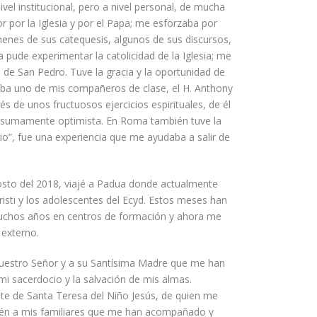
el institucional, pero a nivel personal
,
de mucha
 por la Iglesia y por el Papa; me esforzaba por
menes de sus catequesis, algunos de sus discursos,
pude experimentar la catolicidad de la Iglesia; me
a de San Pedro. Tuve la gracia y
l
a oportunidad de
staba uno de mis compañeros de clase, el H. Anthony
és de unos fructuosos ejercicios espirituales
,
de él
 sumamente optimista.
En Roma también tuve la
io”
,
fue una experiencia que me ayudaba a salir de
osto del 2018
, viajé a Padua donde actualmente
sti y los adolescentes del E
cyd. Estos meses han
muchos años en centro
s
de formación y ahora me
 externo.
Nuestro Señor y a su Santísima Madre que me han
i sacerdocio y la salvación de mis almas.
te de Santa Teresa del Niño Jesús, de quien me
ién a mis familiares que me han acompañado y