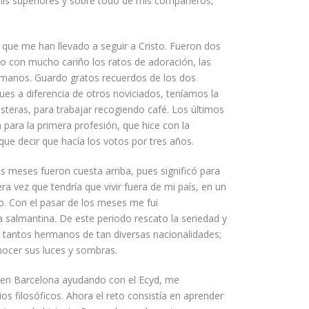
 mis superiores y sobre todo de mis compañeros,
que me han llevado a seguir a Cristo. Fueron dos
do con mucho cariño los ratos de adoración, las
ermanos. Guardo gratos recuerdos de los dos
pues a diferencia de otros noviciados, teníamos la
usteras
,
para trabajar recogiendo café. Los últimos
 para la primera profesión, que hice con la
que decir que hacía los votos por tres años.
 meses fueron cuesta arriba, pues significó para
a vez que tendría que vivir fuera de mi país, en un
no. Con el pasar de los meses me fui
almantina. De este periodo rescato la seriedad y
on tantos hermanos de tan diversas nacionalidades;
nocer sus luces y sombras.
 en Barcelona ayudando con el Ecyd, me
filosóficos. Ahora el reto consistía en aprender