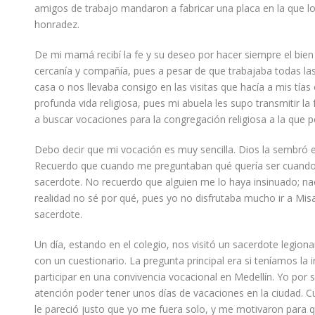
amigos de trabajo mandaron a fabricar una placa en la que l
honradez.
De mi mamá recibí la fe y su deseo por hacer siempre el bie
cercanía y compañía, pues a pesar de que trabajaba todas l
casa o nos llevaba consigo en las visitas que hacía a mis tías
profunda vida religiosa, pues mi abuela les supo transmitir l
a buscar vocaciones para la congregación religiosa a la que p
Debo decir que mi vocación es muy sencilla. Dios la sembró
Recuerdo que cuando me preguntaban qué quería ser cuando
sacerdote
. No recuerdo que alguien me lo haya insinuado
;
na
realidad no sé por qué, pues yo no disfrutaba mucho ir a Misa 
sacerdote.
Un día, estando en el colegio, nos visitó un sacerdote legiona
con un cuestionario. La pregunta principal era si teníamos la 
participar en una convivencia vocacional en Medellín. Yo por s
atención poder tener unos días de vacaciones en la ciudad
le pareció justo que yo me fuera solo, y me motivaron para q