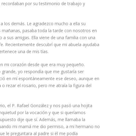
o recordaban por su testimonio de
trabajo
y
n a los demás. Le agradezco mucho a ella su
as mañanas, pasaba toda la tarde con nosotros en
 o a sus amigas. Ella viene de una familia con una
a fe. Recientemente descubrí que mi abuela ayudaba
ertenece una de mis tías.
 en mi corazón desde que era muy pequeño.
 grande, yo respondía que
me gustaría
ser
ció en mí espontáneamente ese deseo
,
aunque en
o rezar el rosario, pero me atraía la figura del
rio, el P. Rafael González y nos pasó una hojita
inquietud por la vocación y que si queríamos
upuesto dije que sí
.
Además,
me llamaba la
. Cuando mi mamá me dio permiso, a mi hermano no
ue le preguntara al padre si él me podía