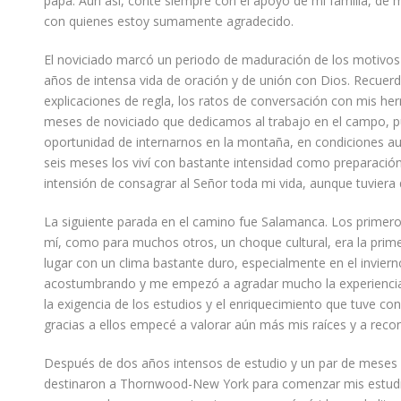
papá. Aún así, conté siempre con el apoyo de mi familia, de
con quienes estoy sumamente agradecido.
El noviciado marcó un periodo de maduración de los motivos 
años de intensa vida de oración y de unión con Dios. Recuer
explicaciones de regla, los ratos de conversación con mis h
meses
de noviciado que dedicamos al trabajo en el campo
, 
oportunidad de internarnos en la montaña, en condiciones a
seis meses los viví con bastante intensidad como preparación
intensión de consagrar al Señor toda mi vida, aunque tuviera 
La siguiente parada en el camino fue Salamanca. Los primeros
mí, como para muchos otros, un choque cultural, era la primer
lugar con un clima bastante duro, especialmente en el invier
acostumbrando y me empezó a agradar mucho la experiencia s
la exigencia de los estudios y el enriquecimiento que tuve c
gracias a ellos empecé a valorar aún más mis raíces y a reco
Después de dos años intensos de estudio y un par de meses
destinaron a Thornwood-New York para comenzar mis estudios 