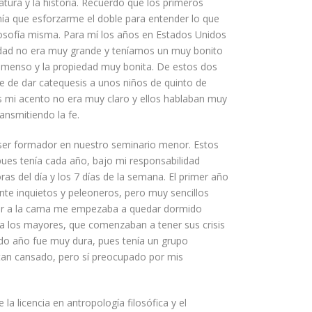
atura y la historia. Recuerdo que los primeros
nía que esforzarme el doble para entender lo que
ilosofía misma. Para mí los años en Estados Unidos
idad no era muy grande y teníamos un muy bonito
inmenso y la propiedad muy bonita. De estos dos
 de dar catequesis a unos niños de quinto de
 mi acento no era muy claro y ellos hablaban muy
ansmitiendo la fe.
a ser formador en nuestro seminario menor. Estos
ues tenía cada año, bajo mi responsabilidad
ras del día y los 7 días de la semana. El primer año
te inquietos y peleoneros
, pero muy
sencillos
egar a la cama me empezaba a quedar
dormido
 a los mayores, que comenzaban a tener sus crisis
ndo año fue muy dura, pues tenía un grupo
o tan cansado, pero sí preocupado por
mis
 la licencia en antropología filosófica y
el