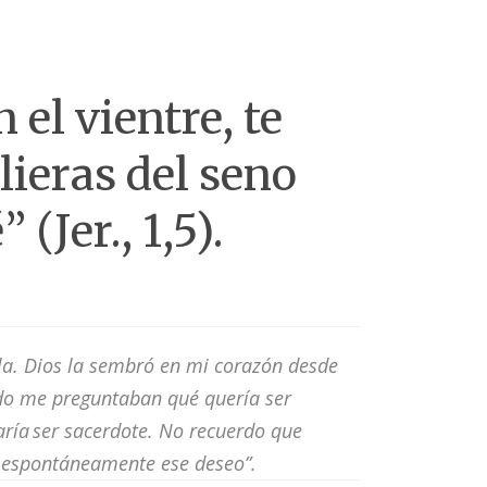
 el vientre, te
alieras del seno
é
”
(
Jer
., 1,5
).
la. Dios la sembró en mi corazón desde
o me preguntaban qué quería ser
ría ser sacerdote. No recuerdo que
í espontáneamente ese deseo”.